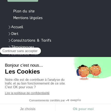
Plan du site
Mentions légales
Accueil
Diet
Consultations & Tarifs
Témoignages
Contactez-moi
Dietsparis13
05 rue Primo Levi
75013
Paris 13
RDC
Afficher le téléphone
dietnutriparis@gmail.com
Création et référencement du site par Simplébo