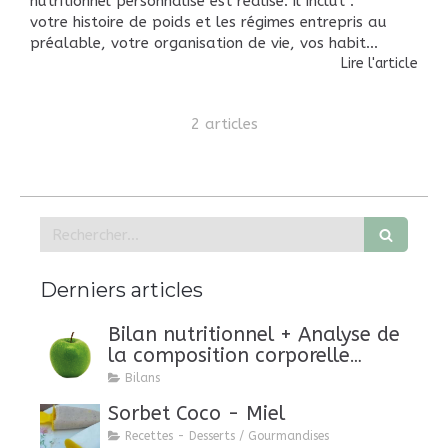
nutritionnel personnalisé est réalisé. il inclut :
votre histoire de poids et les régimes entrepris au
préalable, votre organisation de vie, vos habit...
Lire l'article
2 articles
Rechercher
Derniers articles
Bilan nutritionnel + Analyse de
la composition corporelle
(DEXA)
Bilans
Sorbet Coco - Miel
Recettes - Desserts / Gourmandises